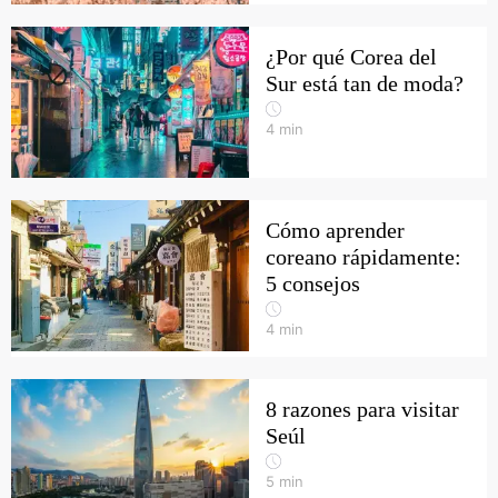
¿Por qué Corea del
Sur está tan de moda?
4
min
Cómo aprender
coreano rápidamente:
5 consejos
4
min
8 razones para visitar
Seúl
5
min