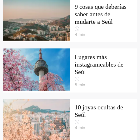
9 cosas que deberías
saber antes de
mudarte a Seúl
4
min
Lugares más
instagrameables de
Seúl
5
min
10 joyas ocultas de
Seúl
4
min