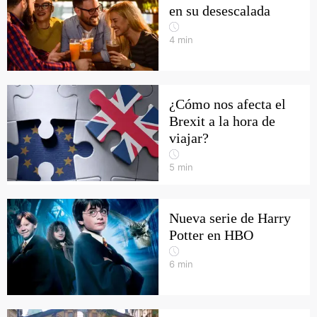
en su desescalada
4
min
¿Cómo nos afecta el
Brexit a la hora de
viajar?
5
min
Nueva serie de Harry
Potter en HBO
6
min