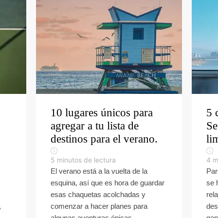
10 lugares únicos para
5 
agregar a tu lista de
Se
destinos para el verano.
li
5
minutos de lectura
4
m
El verano está a la vuelta de la
Par
esquina, así que es hora de guardar
se 
esas chaquetas acolchadas y
rel
,
comenzar a hacer planes para
des
algunas aventuras épicas...
gan