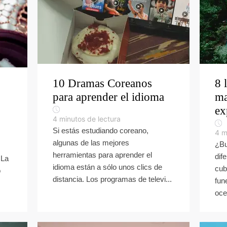
10 Dramas Coreanos
8 
para aprender el idioma
ma
ex
4
minutos de lectura
Si estás estudiando coreano,
4
m
algunas de las mejores
¿Bu
herramientas para aprender el
dif
 La
idioma están a sólo unos clics de
cub
o
distancia. Los programas de televi...
fun
oce