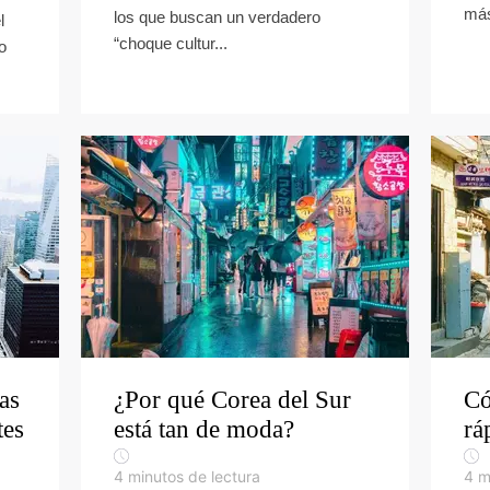
más
los que buscan un verdadero
l
“choque cultur...
o
as
¿Por qué Corea del Sur
Có
tes
está tan de moda?
rá
4
minutos de lectura
4
m