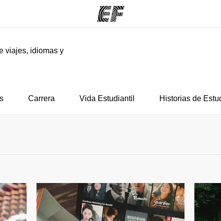
e viajes, idiomas y
F
mas
Oficinas
Sobre
ue hacemos
Encuentra una oficina
Quié
s
Carrera
Vida Estudiantil
Historias de Estu