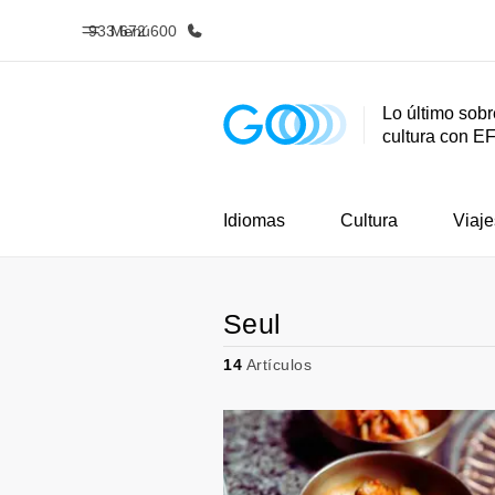
933 672 600
Menú
Lo último sobr
cultura con E
Inicio
Progra
Bienvenido a EF
Ver todo lo q
Idiomas
Cultura
Viaje
Seul
14
Artículos