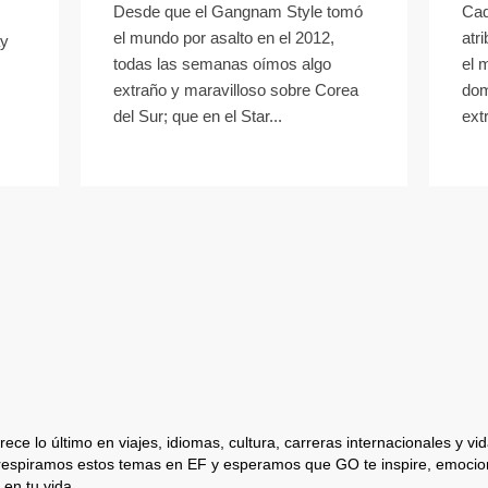
Desde que el Gangnam Style tomó
Cad
el mundo por asalto en el 2012,
atr
ay
todas las semanas oímos algo
el 
extraño y maravilloso sobre Corea
dom
del Sur; que en el Star...
extr
ece lo último en viajes, idiomas, cultura, carreras internacionales y vida
respiramos estos temas en EF y esperamos que GO te inspire, emocion
 en tu vida.