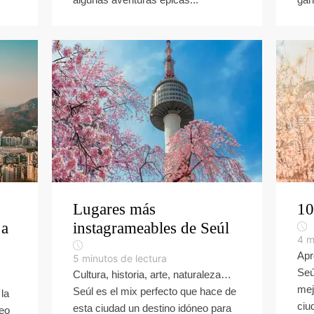
Lugares más
10
 a
instagrameables de Seúl
4
m
Apr
5
minutos de lectura
Seú
Cultura, historia, arte, naturaleza…
mej
Seúl es el mix perfecto que hace de
 la
ciu
esta ciudad un destino idóneo para
seo