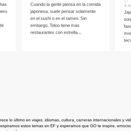
chas
Cuando la gente piensa en la comida
4
m
pero
japonesa, suele pensar solamente
Jap
en el sushi o en el ramen. Sin
sor
ir
embargo, Tokio tiene más
fas
restaurantes con estrella...
mod
tec
ece lo último en viajes, idiomas, cultura, carreras internacionales y vida
respiramos estos temas en EF y esperamos que GO te inspire, emocion