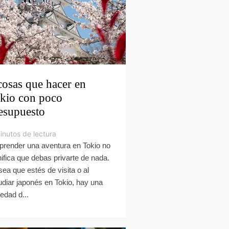
cosas que hacer en
kio con poco
esupuesto
inutos de lectura
render una aventura en Tokio no
nifica que debas privarte de nada.
sea que estés de visita o al
udiar japonés en Tokio, hay una
iedad d...