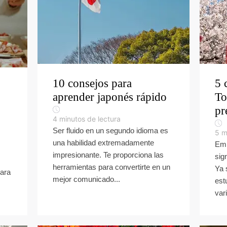
10 consejos para
5 
aprender japonés rápido
To
pr
4
minutos de lectura
Ser fluido en un segundo idioma es
5
m
una habilidad extremadamente
Emp
impresionante. Te proporciona las
sig
herramientas para convertirte en un
Ya 
para
mejor comunicado...
est
var