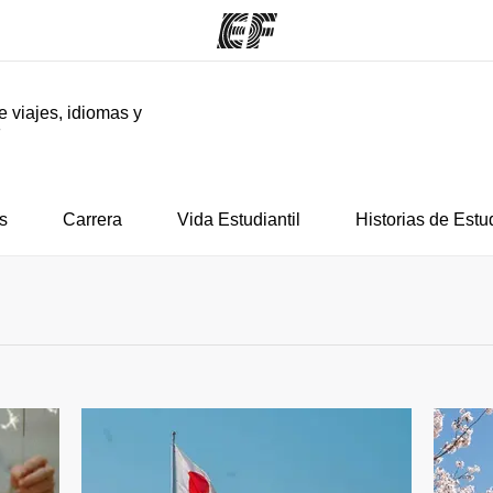
e viajes, idiomas y
F
mas
Oficinas
Sobre
ue hacemos
Encuentra una oficina
Quié
s
Carrera
Vida Estudiantil
Historias de Estu