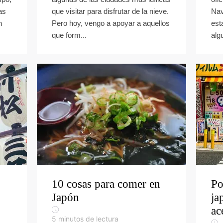
as
que visitar para disfrutar de la nieve.
Nav
n
Pero hoy, vengo a apoyar a aquellos
est
que form...
alg
10 cosas para comer en
Po
Japón
ja
ac
5
minutos de lectura