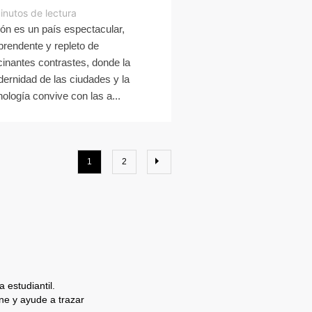
inutos de lectura
ón es un país espectacular,
prendente y repleto de
cinantes contrastes, donde la
ernidad de las ciudades y la
nología convive con las a...
1
2
 estudiantil.
e y ayude a trazar