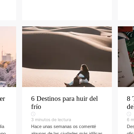
er
6 Destinos para huir del
8 
frío
de
3
minutos de lectura
6
m
día
Hace unas semanas os comenté
Des
mpo,
algunas de las ciudades más idílicas
ofi