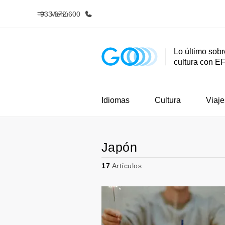
933 672 600
Menú
Lo último sobr
cultura con E
Inicio
Progra
Bienvenido a EF
Ver todo lo q
Idiomas
Cultura
Viaje
Japón
17
Artículos