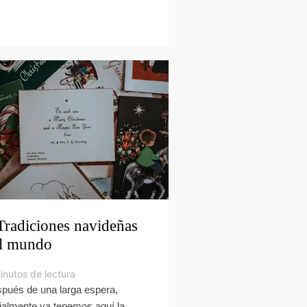
Tradiciones navideñas
l mundo
inutos de lectura
pués de una larga espera,
cialmente ya tenemos aquí la