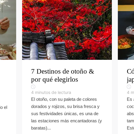
7 Destinos de otoño &
Có
por qué elegirlos
ja
4
minutos de lectura
4
m
El otoño, con su paleta de colores
Es 
dorados y rojizos, su brisa fresca y
coc
o el
sus festividades únicas, es una de
abs
las estaciones más encantadoras (y
tam
baratas)...
Est