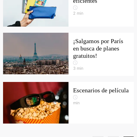
eficientes
2
min
¡Salgamos por París
en busca de planes
gratuitos!
3
min
Escenarios de película
min