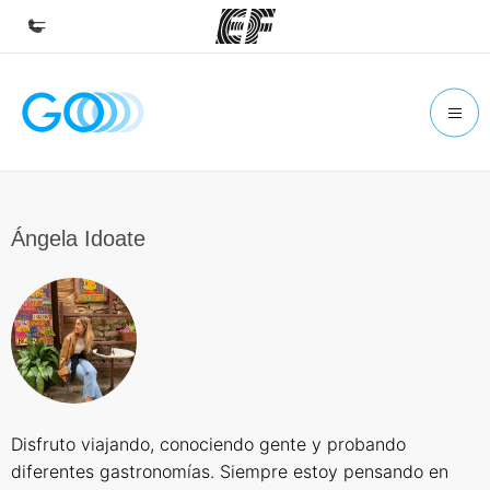
Inicio
Bienvenido a EF
Programas
Ver todo lo que hacemos
Ángela Idoate
Oficinas
Encuentra una oficina
Sobre nosotros
Quiénes somos
Trabajos
Disfruto viajando, conociendo gente y probando
Únete al equipo
diferentes gastronomías. Siempre estoy pensando en