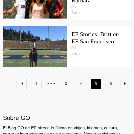
Bárbara
3
min
EF Stories: Britt en
EF San Francisco
4
min
1
3
4
5
6
Sobre GO
El Blog GO de EF ofrece lo último en viajes, idiomas, cultura,
carreras internacionales y vida estudiantil. Nosotros vivímos y