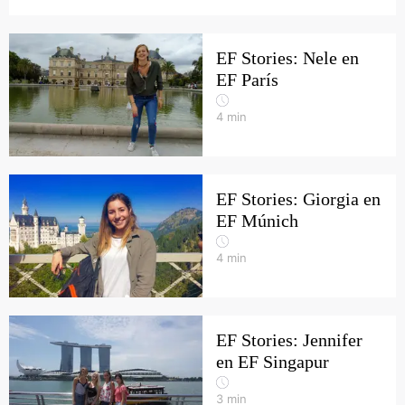
EF Stories: Nele en
EF París
4
min
EF Stories: Giorgia en
EF Múnich
4
min
EF Stories: Jennifer
en EF Singapur
3
min