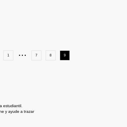
1
7
8
9
 estudiantil.
e y ayude a trazar