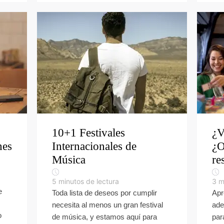
10+1 Festivales
¿V
nes
Internacionales de
¿O
Música
re
5
minutos de lectura
3
m
e
Toda lista de deseos por cumplir
Apr
necesita al menos un gran festival
ade
o
de música, y estamos aquí para
par