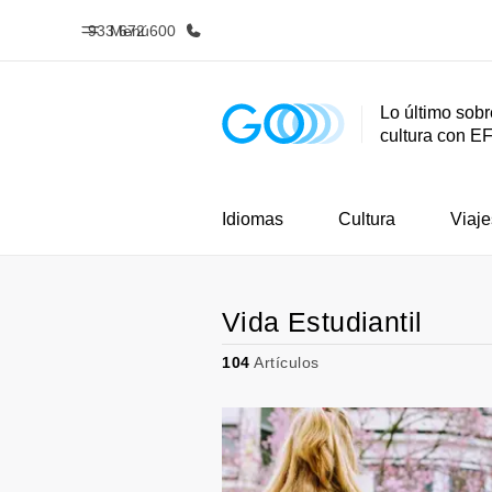
933 672 600
Menú
Lo último sobr
cultura con E
Inicio
Progra
Bienvenido a EF
Ver todo lo q
Idiomas
Cultura
Viaje
Vida Estudiantil
104
Artículos