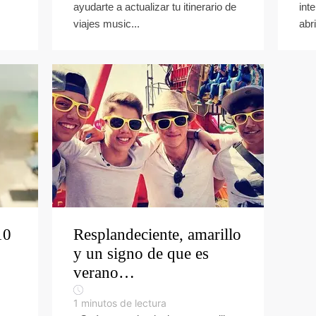
ayudarte a actualizar tu itinerario de
int
viajes music...
abr
10
Resplandeciente, amarillo
y un signo de que es
verano…
1
minutos de lectura