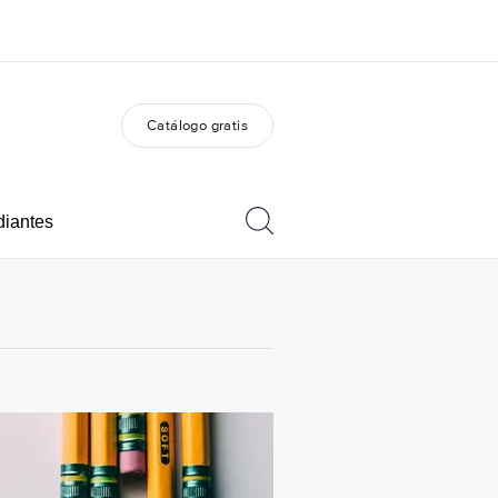
Catálogo gratis
 nosotros
Trabajos
nes somos
Únete al equipo
diantes