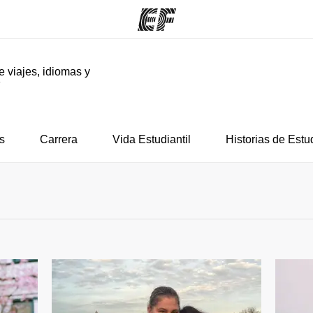
e viajes, idiomas y
F
mas
Oficinas
Sobre
ue hacemos
Encuentra una oficina
Quié
s
Carrera
Vida Estudiantil
Historias de Estu