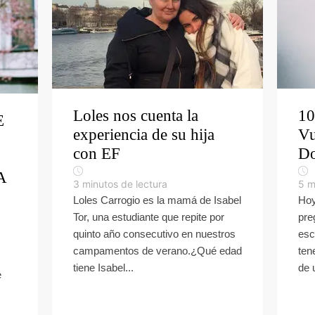
Loles nos cuenta la
10
E
experiencia de su hija
Vu
con EF
Do
A
3
minutos de lectura
5
m
Loles Carrogio es la mamá de Isabel
Hoy
Tor, una estudiante que repite por
pre
quinto año consecutivo en nuestros
esc
campamentos de verano.¿Qué edad
ten
tiene Isabel...
de 
é