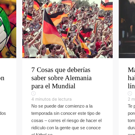
7 Cosas que deberías
Ma
ón
saber sobre Alemania
ha
para el Mundial
lí
4
minutos de lectura
2
m
No se puede dar comienzo a la
Te 
ados
temporada sin conocer este tipo de
por
cosas – corres el riesgo de hacer el
tom
ridículo con la gente que se conoce
dur
el fútbol co...
exp