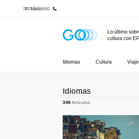
933 672 600
Menú
Lo último sobr
cultura con E
Inicio
Progra
Bienvenido a EF
Ver todo lo q
Idiomas
Cultura
Viaje
Idiomas
349
Artículos