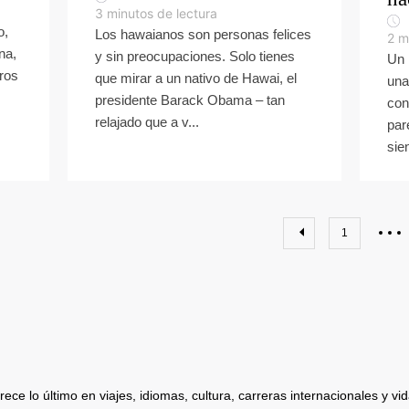
3
minutos de lectura
o,
Los hawaianos son personas felices
2
m
na,
y sin preocupaciones. Solo tienes
Un 
aros
que mirar a un nativo de Hawai, el
una
presidente Barack Obama – tan
con
relajado que a v...
par
sien
1
ece lo último en viajes, idiomas, cultura, carreras internacionales y vida