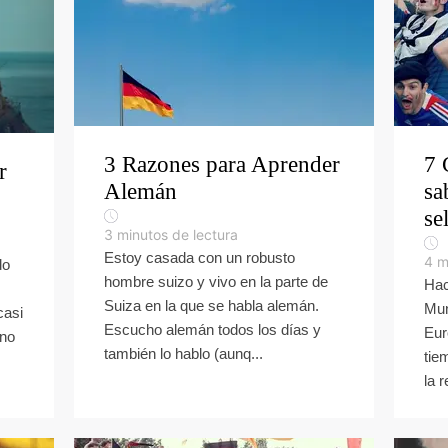
3 Razones para Aprender
7 
r
Alemán
sa
se
3
minutos de lectura
Estoy casada con un robusto
4
m
do
hombre suizo y vivo en la parte de
Hac
Suiza en la que se habla alemán.
Mun
casi
Escucho alemán todos los días y
Eur
ano
también lo hablo (aunq...
tie
la r