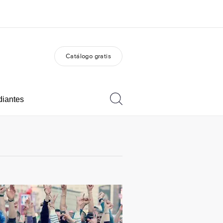
Catálogo gratis
 nosotros
Trabajos
nes somos
Únete al equipo
diantes