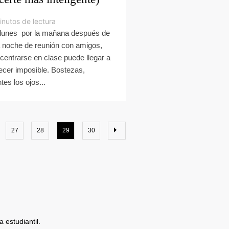
inutos de lectura
lunes por la mañana después de
 noche de reunión con amigos,
centrarse en clase puede llegar a
ecer imposible. Bostezas,
tes los ojos...
27
28
29
30
 estudiantil.