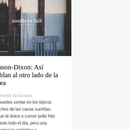
son-Dixon: Así
blan al otro lado de la
nea
inutos de lectura
puedes sentar en los típicos
ches de las casas sureñas,
ar té dulce o comer pollo frito
ante todo el día, pero una
eriencia auténtica a...