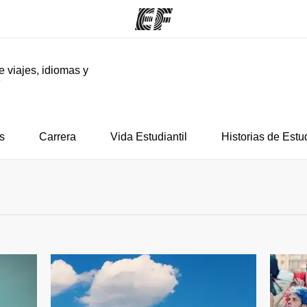
e viajes, idiomas y
F
mas
Oficinas
Sobre
ue hacemos
Encuentra una oficina
Quié
s
Carrera
Vida Estudiantil
Historias de Estu