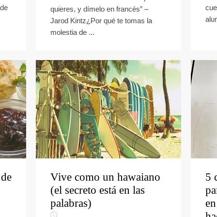
 de
cue
quieres, y dímelo en francés” –
alu
Jarod Kintz¿Por qué te tomas la
molestia de ...
 de
Vive como un hawaiano
5 
(el secreto está en las
pa
palabras)
en
ha