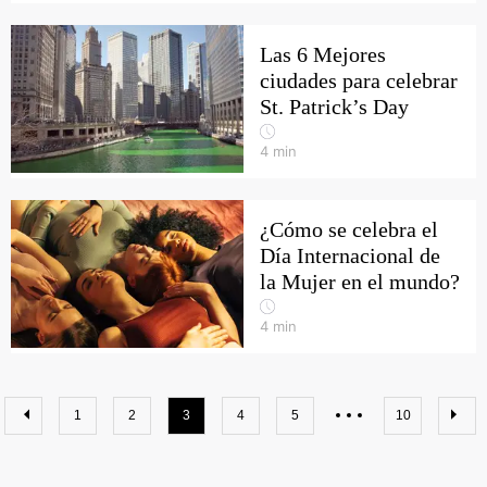
Las 6 Mejores
ciudades para celebrar
St. Patrick’s Day
4
min
¿Cómo se celebra el
Día Internacional de
la Mujer en el mundo?
4
min
1
2
3
4
5
10