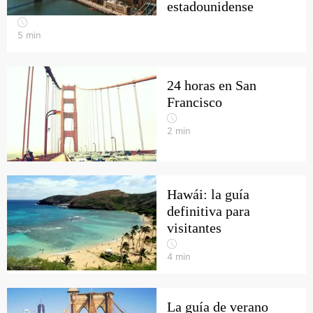
estadounidense
5
min
24 horas en San
Francisco
2
min
Hawái: la guía
definitiva para
visitantes
4
min
La guía de verano