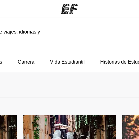
e viajes, idiomas y
F
mas
Oficinas
Sobre
ue hacemos
Encuentra una oficina
Quié
s
Carrera
Vida Estudiantil
Historias de Estu