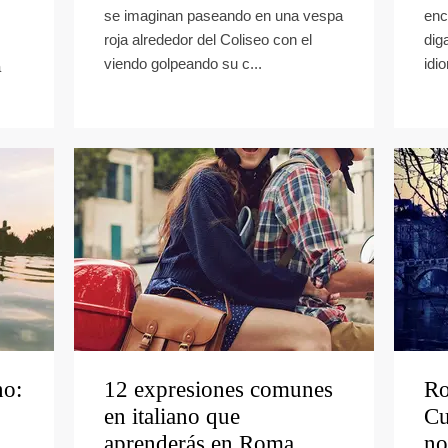
se imaginan paseando en una vespa
enc
roja alrededor del Coliseo con el
dig
viendo golpeando su c...
idio
a
no:
12 expresiones comunes
Ro
en italiano que
Cu
aprenderás en Roma
no