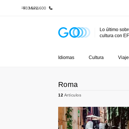
933 672 600
Menú
Lo último sobr
cultura con E
Inicio
Progra
Bienvenido a EF
Ver todo lo q
Idiomas
Cultura
Viaje
Roma
12
Artículos