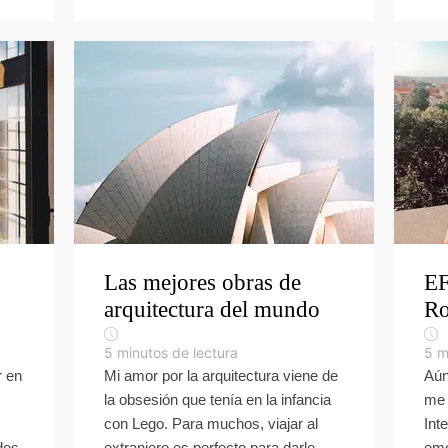
Las mejores obras de
EF
arquitectura del mundo
R
5
minutos de lectura
5
m
r en
Mi amor por la arquitectura viene de
Aún
la obsesión que tenía en la infancia
me 
con Lego. Para muchos, viajar al
Int
des
extranjero es perfecto para darle
emo