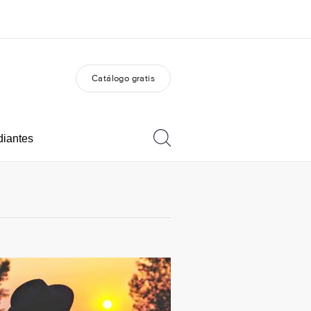
Catálogo gratis
 nosotros
Trabajos
nes somos
Únete al equipo
diantes