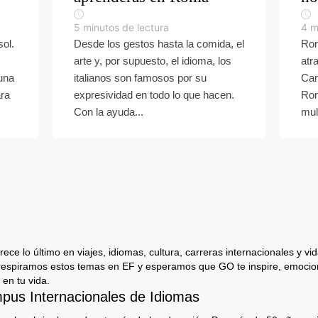
5
minutos de lectura
4
m
sol.
Desde los gestos hasta la comida, el
Rom
arte y, por supuesto, el idioma, los
atr
una
italianos son famosos por su
Cam
ara
expresividad en todo lo que hacen.
Rom
Con la ayuda...
mul
ece lo último en viajes, idiomas, cultura, carreras internacionales y vida
respiramos estos temas en EF y esperamos que GO te inspire, emocion
 en tu vida.
us Internacionales de Idiomas