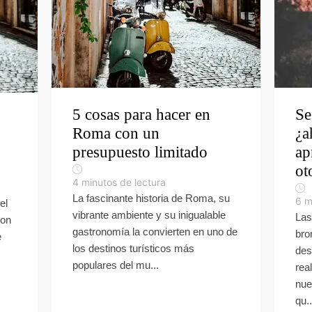
5 cosas para hacer en
Se
Roma con un
¿a
presupuesto limitado
ap
ot
4
minutos de lectura
La fascinante historia de Roma, su
6
m
el
vibrante ambiente y su inigualable
Las
Con
gastronomía la convierten en uno de
bro
e
los destinos turísticos más
des
populares del mu...
rea
nue
qu..