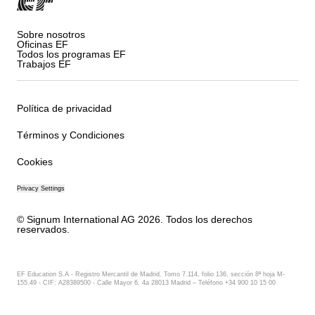
Sobre nosotros
Oficinas EF
Todos los programas EF
Trabajos EF
Política de privacidad
Términos y Condiciones
Cookies
Privacy Settings
© Signum International AG 2026. Todos los derechos
reservados.
EF Education S.A - Registro Mercantil de Madrid. Tomo 7.114, folio 136, sección 8ª hoja M-
155.49 - CIF: A28389500 - Calle Mayor 6, 4a 28013 Madrid – Teléfono +34 900 10 15 00