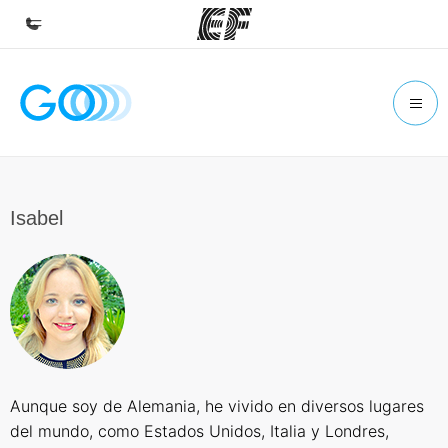
Inicio
Bienvenido a EF
Programas
Ver todo lo que hacemos
Isabel
Oficinas
Encuentra una oficina
Sobre nosotros
Quiénes somos
Trabajos
Aunque soy de Alemania, he vivido en diversos lugares
Únete al equipo
del mundo, como Estados Unidos, Italia y Londres,