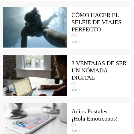
CÓMO HACER EL
SELFIE DE VIAJES
PERFECTO
4
min
3 VENTAJAS DE SER
UN NÓMADA
DIGITAL
4
min
Adios Postales…
¡Hola Emoticonos!
6
min