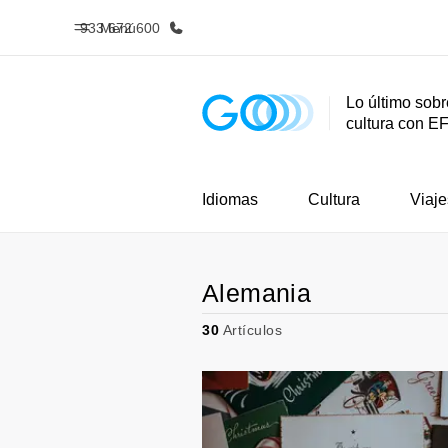
933 672 600
Menú
Lo último sobr
cultura con E
Inicio
Progra
Bienvenido a EF
Ver todo lo q
Idiomas
Cultura
Viaje
Alemania
30
Artículos