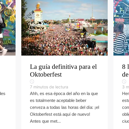
La guía definitiva para el
8 
Oktoberfest
de
7
minutos de lectura
3
m
des
Ahh, es esa época del año en la que
Hem
es totalmente aceptable beber
est
cerveza a todas las horas del día: ¡el
con
Oktoberfest está aquí de nuevo!
obl
Antes que met...
ciu