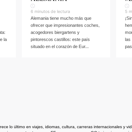
6
minutos de lectura
5
m
Alemania tiene mucho más que
¡Si
ofrecer que impresionantes coches,
hem
ta:
acogedores biergartens y
mom
e la
pintorescos castillos: este país
las
situado en el corazón de Eur...
pas
ece lo último en viajes, idiomas, cultura, carreras internacionales y vida