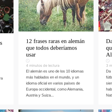
12 frases raras en alemán
Da
s
que todos deberíamos
qu
usar
Al
4
minutos de lectura
3
m
El alemán es uno de los 10 idiomas
Da 
más hablados en el mundo, y un
fút
ra
idioma oficial en varios países de
sie
Europa occidental, como Alemania,
hab
Austria y Suiza...
Nat