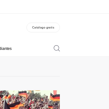
Catálogo gratis
 nosotros
Trabajos
nes somos
Únete al equipo
diantes