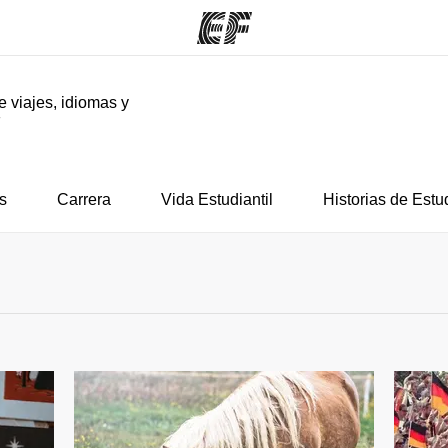
e viajes, idiomas y
F
mas
Oficinas
Sobre
ue hacemos
Encuentra una oficina
Quié
s
Carrera
Vida Estudiantil
Historias de Estu