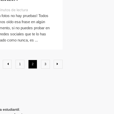
inutos de lectura
n fotos no hay pruebas! Todos
os oído esa frase en algún
ento, si no puedes probar en
 redes sociales que te lo has
ado como nunca, es ...
1
2
3
 estudiantil.