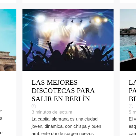
LAS MEJORES
L
DISCOTECAS PARA
P
SALIR EN BERLÍN
B
de
3
minutos de lectura
5
m
as
La capital alemana es una ciudad
El 
joven, dinámica, con chispa y buen
esq
te
ambiente donde surgen nuevos
cam