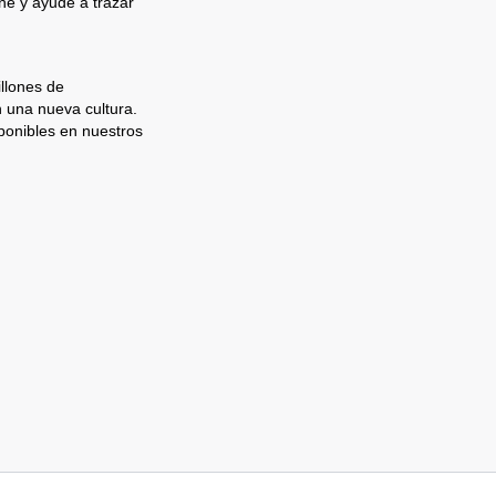
e y ayude a trazar
llones de
n una nueva cultura.
ponibles en nuestros