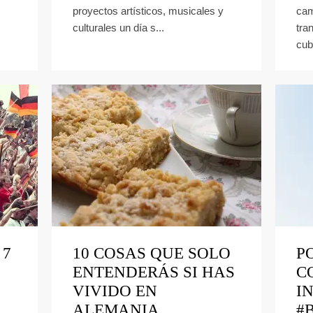
proyectos artísticos, musicales y
cam
culturales un día s...
tra
cub
 7
10 COSAS QUE SOLO
P
ENTENDERÁS SI HAS
C
VIVIDO EN
I
ALEMANIA
#