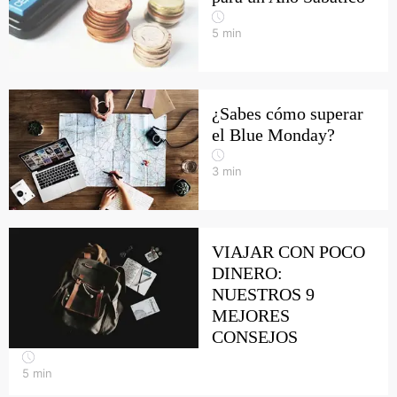
5
min
¿Sabes cómo superar
el Blue Monday?
3
min
VIAJAR CON POCO
DINERO:
NUESTROS 9
MEJORES
CONSEJOS
5
min