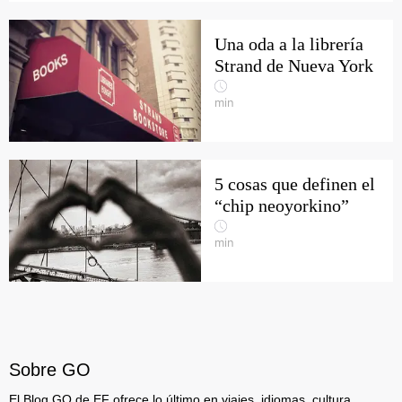
Una oda a la librería
Strand de Nueva York
min
5 cosas que definen el
“chip neoyorkino”
min
Sobre GO
El Blog GO de EF ofrece lo último en viajes, idiomas, cultura,