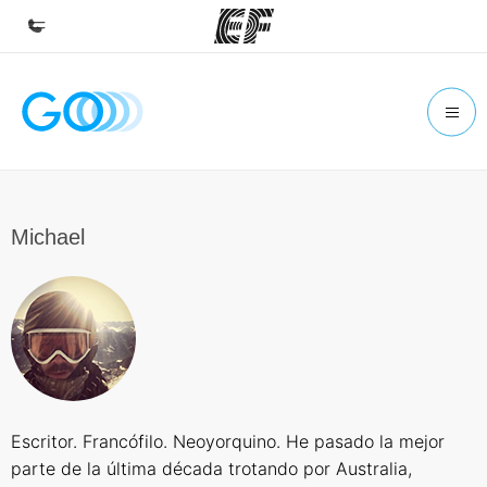
Inicio
Bienvenido a EF
Programas
Ver todo lo que hacemos
Michael
Oficinas
Encuentra una oficina
Sobre nosotros
Quiénes somos
Trabajos
Escritor. Francófilo. Neoyorquino. He pasado la mejor
Únete al equipo
parte de la última década trotando por Australia,