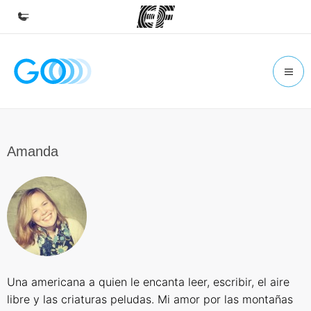
Inicio
Bienvenido a EF
Programas
Ver todo lo que hacemos
Amanda
Oficinas
Encuentra una oficina
Sobre nosotros
Quiénes somos
Trabajos
Una americana a quien le encanta leer, escribir, el aire
Únete al equipo
libre y las criaturas peludas. Mi amor por las montañas