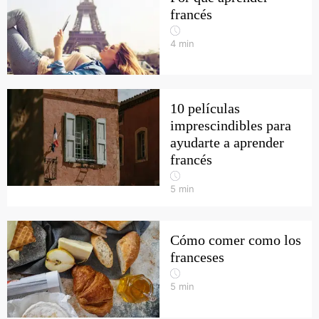
francés
4
min
10 películas
imprescindibles para
ayudarte a aprender
francés
5
min
Cómo comer como los
franceses
5
min