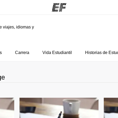
e viajes, idiomas y
F
mas
Oficinas
Sobre
ue hacemos
Encuentra una oficina
Quié
s
Carrera
Vida Estudiantil
Historias de Estu
ge