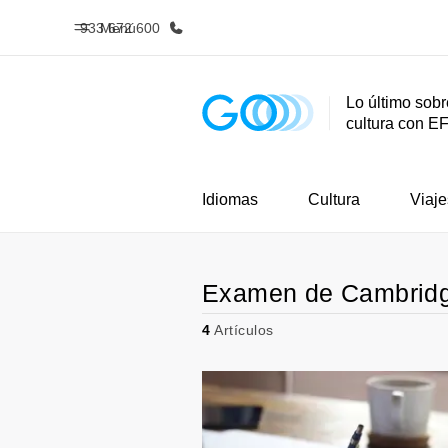
933 672 600
Menú
Lo último sobr
cultura con E
Inicio
Progra
Bienvenido a EF
Ver todo lo q
Idiomas
Cultura
Viaje
Examen de Cambrid
4
Artículos