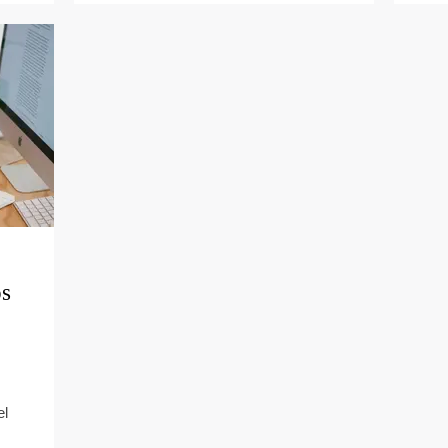
os
el