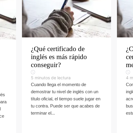
¿Qué certificado de
¿C
inglés es más rápido
ce
s
conseguir?
me
5
minutos de lectura
4
m
Cuando llega el momento de
Con
demostrar tu nivel de inglés con un
ing
lés
título oficial, el tiempo suele jugar en
acr
para
tu contra. Puede ser que acabes de
bus
l
terminar el...
est
ece