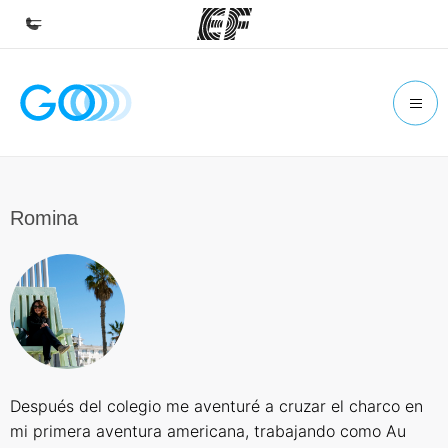
Inicio
Bienvenido a EF
Programas
Ver todo lo que hacemos
Romina
Oficinas
Encuentra una oficina
Sobre nosotros
Quiénes somos
Trabajos
Después del colegio me aventuré a cruzar el charco en
Únete al equipo
mi primera aventura americana, trabajando como Au