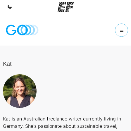
Inicio
Bienvenido a EF
Programas
Ver todo lo que hacemos
Kat
Oficinas
Encuentra una oficina
Sobre nosotros
Quiénes somos
Trabajos
Kat is an Australian freelance writer currently living in
Únete al equipo
Germany. She's passionate about sustainable travel,