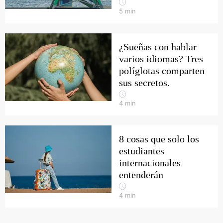
5
min
¿Sueñas con hablar
varios idiomas? Tres
políglotas comparten
sus secretos.
4
min
8 cosas que solo los
estudiantes
internacionales
entenderán
4
min