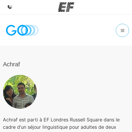
Inicio
Bienvenido a EF
Programas
Ver todo lo que hacemos
Achraf
Oficinas
Encuentra una oficina
Sobre nosotros
Quiénes somos
Trabajos
Achraf est parti à EF Londres Russell Square dans le
Únete al equipo
cadre d'un séjour linguistique pour adultes de deux