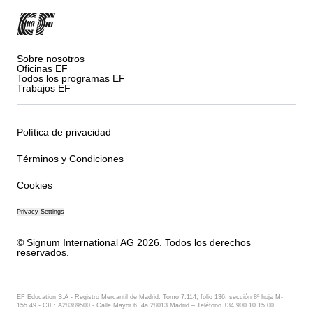
Sobre nosotros
Oficinas EF
Todos los programas EF
Trabajos EF
Política de privacidad
Términos y Condiciones
Cookies
Privacy Settings
© Signum International AG 2026. Todos los derechos
reservados.
EF Education S.A - Registro Mercantil de Madrid. Tomo 7.114, folio 136, sección 8ª hoja M-
155.49 - CIF: A28389500 - Calle Mayor 6, 4a 28013 Madrid – Teléfono +34 900 10 15 00