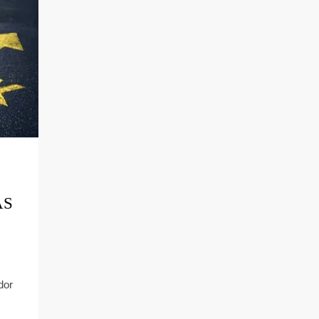
AS
dor