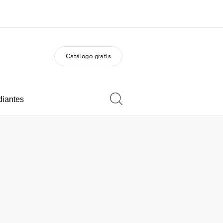
Catálogo gratis
 nosotros
Trabajos
nes somos
Únete al equipo
diantes