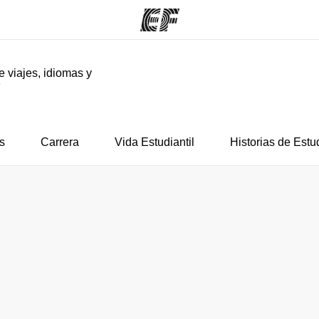
e viajes, idiomas y
F
mas
Oficinas
Sobre
ue hacemos
Encuentra una oficina
Quié
s
Carrera
Vida Estudiantil
Historias de Estu