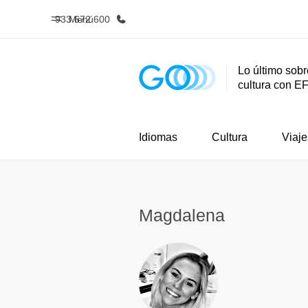
933 672 600
Menú
Lo último sobr
cultura con E
Inicio
Progra
Bienvenido a EF
Ver todo lo q
Idiomas
Cultura
Viaje
Magdalena