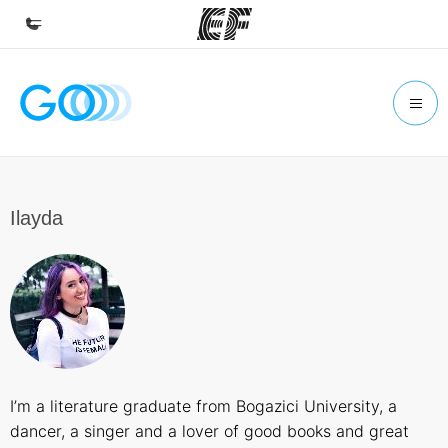
Inicio
Bienvenido a EF
Programas
Ver todo lo que hacemos
Ilayda
Oficinas
Encuentra una oficina
Sobre nosotros
Quiénes somos
Trabajos
I’m a literature graduate from Bogazici University, a
Únete al equipo
dancer, a singer and a lover of good books and great