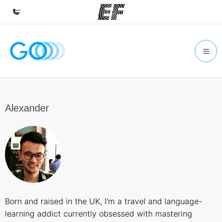
Inicio
Bienvenido a EF
Programas
Ver todo lo que hacemos
Alexander
Oficinas
Encuentra una oficina
Sobre nosotros
Quiénes somos
Trabajos
Born and raised in the UK, I'm a travel and language-
Únete al equipo
learning addict currently obsessed with mastering