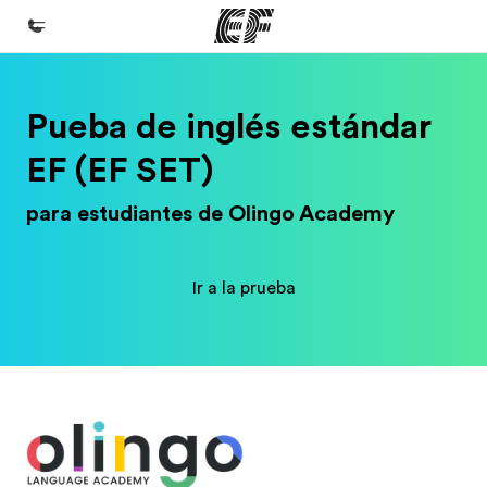
Inicio
Pueba de inglés estándar
Bienvenido a EF
EF (EF SET)
Programas
para estudiantes de Olingo Academy
Ver todo lo que hacemos
Oficinas
Ir a la prueba
Encuentra una oficina
Sobre nosotros
Quiénes somos
Trabajos
Únete al equipo