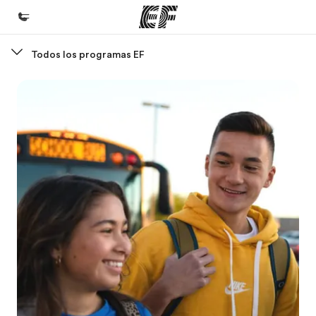
Todos los programas EF
Inicio
Bienvenido a EF
Programas
Ver todo lo que hacemos
Oficinas
Encuentra una oficina
Sobre nosotros
Quiénes somos
Trabajos
Únete al equipo